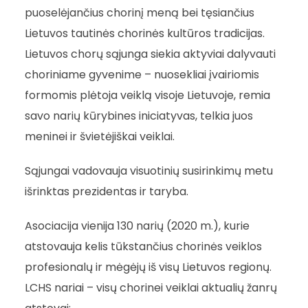
puoselėjančius chorinį meną bei tęsiančius
Lietuvos tautinės chorinės kultūros tradicijas.
Lietuvos chorų sąjunga siekia aktyviai dalyvauti
choriniame gyvenime – nuosekliai įvairiomis
formomis plėtoja veiklą visoje Lietuvoje, remia
savo narių kūrybines iniciatyvas, telkia juos
meninei ir švietėjiškai veiklai.
Sąjungai vadovauja visuotinių susirinkimų metu
išrinktas prezidentas ir taryba.
Asociacija vienija 130 narių (2020 m.), kurie
atstovauja kelis tūkstančius chorinės veiklos
profesionalų ir mėgėjų iš visų Lietuvos regionų.
LCHS nariai – visų chorinei veiklai aktualių žanrų