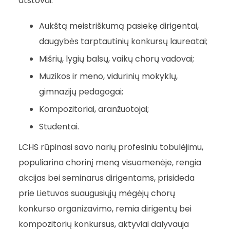
atstovai:
Aukštą meistriškumą pasiekę dirigentai,
daugybės tarptautinių konkursų laureatai;
Mišrių, lygių balsų, vaikų chorų vadovai;
Muzikos ir meno, vidurinių mokyklų,
gimnazijų pedagogai;
Kompozitoriai, aranžuotojai;
Studentai.
LCHS rūpinasi savo narių profesiniu tobulėjimu,
populiarina chorinį meną visuomenėje, rengia
akcijas bei seminarus dirigentams, prisideda
prie Lietuvos suaugusiųjų mėgėjų chorų
konkurso organizavimo, remia dirigentų bei
kompozitorių konkursus, aktyviai dalyvauja