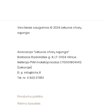
Viso teisės saugomos © 2024 Lietuvos chorų
sąjunga.
Asociacija “Lietuvos chorų sąjunga”
Barboros Radvilaitės g. 8, LT-01124 Vilnius
Netikrojo PVM mokėtojo kodas LT100018041412
(Lietuvoje)
El. p. info@lchs.lt
Tel. nr. 0 603 07851
Privatumo politika
Pirkimo taisyklės