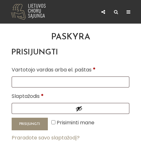
PASKYRA
PRISIJUNGTI
Privalomas
Vartotojo vardas arba el. paštas
*
Privalomas
Slaptažodis
*
Prisiminti mane
PRISIJUNGTI
Praradote savo slaptažodį?