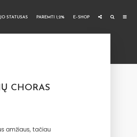
JO STATUSAS
PAREMTI 1,2%
E–SHOP
IŲ CHORAS
aus amžiaus, tačiau