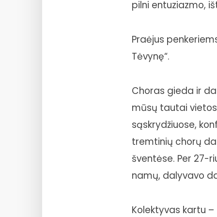
pilni entuziazmo, i
Praėjus penkeriems
Tėvynę“.
Choras gieda ir da
mūsų tautai vietos
sąskrydžiuose, konf
tremtinių chorų dai
šventėse. Per 27-r
namų, dalyvavo da
Kolektyvas kartu – n