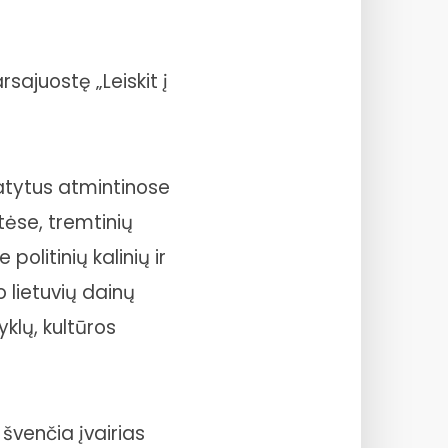
ajuostę „Leiskit į
atytus atmintinose
tėse, tremtinių
olitinių kalinių ir
o lietuvių dainų
klų, kultūros
: švenčia įvairias