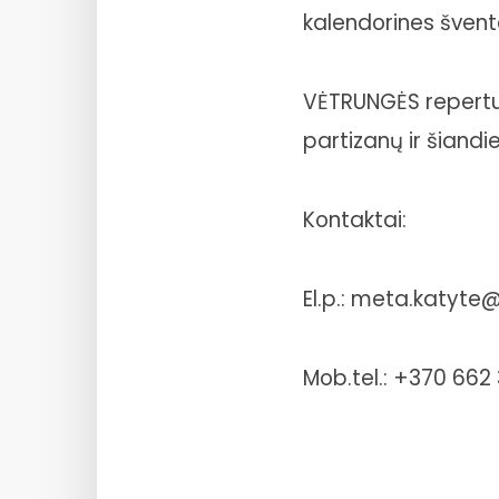
kalendorines švent
VĖTRUNGĖS repertua
partizanų ir šiandi
Kontaktai:
El.p.: meta.katyt
Mob.tel.: +370 662