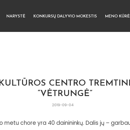
NARYSTĖ
KONKURSŲ DALYVIO MOKESTIS
MENO KŪRĖ
 KULTŪROS CENTRO TREMTIN
“VĖTRUNGĖ”
2019-09-04
uo metu chore yra 40 dainininkų. Dalis jų – garb