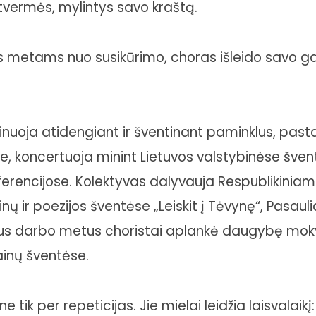
štvermės, mylintys savo kraštą.
 metams nuo susikūrimo, choras išleido savo gars
inuoja atidengiant ir šventinant paminklus, past
e, koncertuoja minint Lietuvos valstybinėse šven
erencijose. Kolektyvas dalyvauja Respublikiniame p
nų ir poezijos šventėse „Leiskit į Tėvynę“, Pasauli
ius darbo metus choristai aplankė daugybę moky
inų šventėse.
e tik per repeticijas. Jie mielai leidžia laisvalaikį