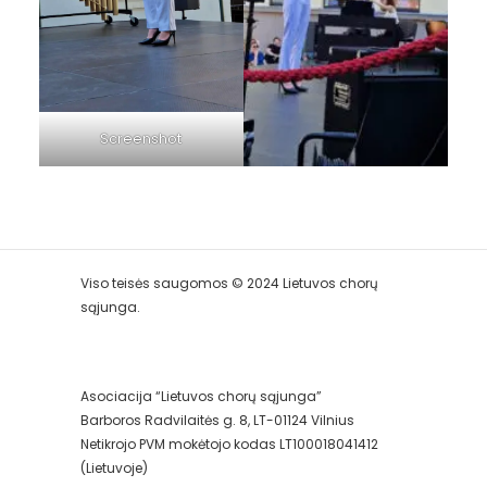
Screenshot
Viso teisės saugomos © 2024 Lietuvos chorų
sąjunga.
Asociacija “Lietuvos chorų sąjunga”
Barboros Radvilaitės g. 8, LT-01124 Vilnius
Netikrojo PVM mokėtojo kodas LT100018041412
(Lietuvoje)