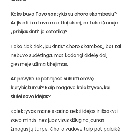
Koks buvo Tavo santykis su choro skambesiu?
Ar jis atitiko tavo muzikinį skonį, ar teko iš naujo
„prisijaukinti“ jo estetiką?
Teko šiek tiek „jaukintis“ choro skambesį, bet tai
nebuvo sudėtinga, mat kadangi didelę dalį
giesmėje užima tikėjimas.
Ar pavyko repeticijose sukurti erdvę
kūrybiškumui? Kaip reagavo kolektyvas, kai
siūlei savo idėjas?
Kolektyvas mane skatino teikti idėjas ir išsakyti
savo mintis, nes juos visus džiugino jaunas
žmogus jų tarpe. Choro vadovė taip pat palaikė