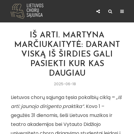
IŠ ARTI. MARTYNA
MARČIUKAITYTĖ: DARANT
VISKĄ IŠ ŠIRDIES GALI
PASIEKTI KUR KAS
DAUGIAU
2025-06-18
Lietuvos chorų sąjunga tęsia pokalbių ciklą
–
„Iš
arti: jaunojo dirigento praktika“.
Kovo 1 –
gegužės 31 dienomis, šeši Lietuvos muzikos ir
teatro akademijos bei Vytauto Didžiojo
universiteto choro dirigavimo studentai leidosi į