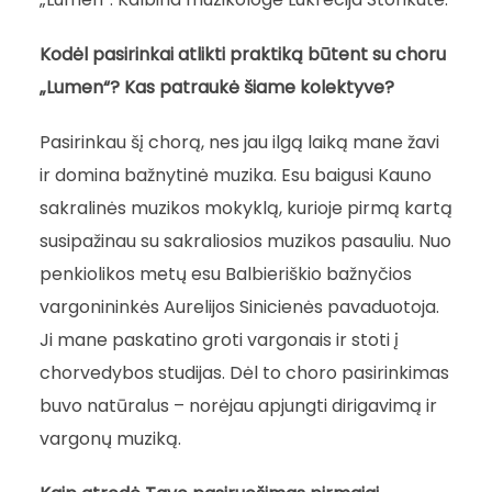
Kodėl pasirinkai atlikti praktiką būtent su choru
„Lumen“? Kas patraukė šiame kolektyve?
Pasirinkau šį chorą, nes jau ilgą laiką mane žavi
ir domina bažnytinė muzika. Esu baigusi Kauno
sakralinės muzikos mokyklą, kurioje pirmą kartą
susipažinau su sakraliosios muzikos pasauliu. Nuo
penkiolikos metų esu Balbieriškio bažnyčios
vargonininkės Aurelijos Sinicienės pavaduotoja.
Ji mane paskatino groti vargonais ir stoti į
chorvedybos studijas. Dėl to choro pasirinkimas
buvo natūralus – norėjau apjungti dirigavimą ir
vargonų muziką.