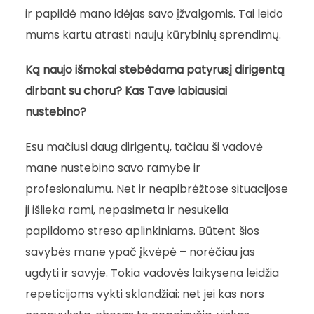
ir papildė mano idėjas savo įžvalgomis. Tai leido
mums kartu atrasti naujų kūrybinių sprendimų.
Ką naujo išmokai stebėdama patyrusį dirigentą
dirbant su choru? Kas Tave labiausiai
nustebino?
Esu mačiusi daug dirigentų, tačiau ši vadovė
mane nustebino savo ramybe ir
profesionalumu. Net ir neapibrėžtose situacijose
ji išlieka rami, nepasimeta ir nesukelia
papildomo streso aplinkiniams. Būtent šios
savybės mane ypač įkvėpė – norėčiau jas
ugdyti ir savyje. Tokia vadovės laikysena leidžia
repeticijoms vykti sklandžiai: net jei kas nors