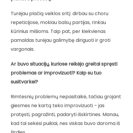
Turėjau plačią veiklos sritį: dirbau su choru
repeticijose, mokiau balsų partijas, rinkau
kūrinius mišioms. Taip pat, per kiekvienas
pamaldas turėjau galimybę diriguoti ir groti
vargonais.
Ar buvo situacijų, kuriose reikėjo greitai spręsti
problemas ar improvizuoti? Kaip su tuo
susitvarkei?
Rimtesnių problemų nepasitaikė, tačiau grojant
giesmes ne kartą teko improvizuoti – jas
pratęsti, pagražinti, padaryti išskirtines. Manau,
kad tai sekėsi puikiai, nes viskas buvo daroma iš
širdies.