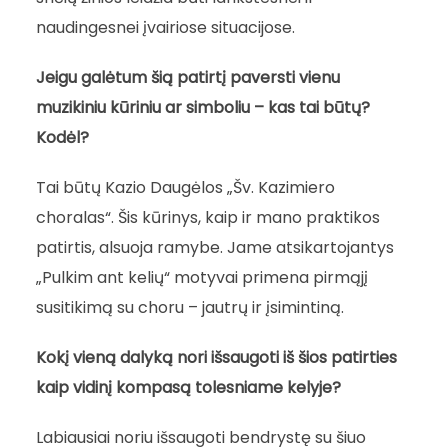
naudingesnei įvairiose situacijose.
Jeigu galėtum šią patirtį paversti vienu
muzikiniu kūriniu ar simboliu – kas tai būtų?
Kodėl?
Tai būtų Kazio Daugėlos „Šv. Kazimiero
choralas“. Šis kūrinys, kaip ir mano praktikos
patirtis, alsuoja ramybe. Jame atsikartojantys
„Pulkim ant kelių“ motyvai primena pirmąjį
susitikimą su choru – jautrų ir įsimintiną.
Kokį vieną dalyką nori išsaugoti iš šios patirties
kaip vidinį kompasą tolesniame kelyje?
Labiausiai noriu išsaugoti bendrystę su šiuo