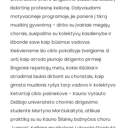
išskirtinę profesinę kelionę. Dalyvaudami
motyvacinėje programoje, jie panėrė į tikrą
muzikinį gyvenimą – dirbo su įvairiais mėgėjų
chorais, susipažino su kolektyvų kasdienybe ir
išbandė save kaip būsimus vadovus.
Kiekviename šio ciklo pokalbyje žvelgiame
iš
arti
, kaip atrodo jaunojo dirigento pirmieji
žingsniai repeticijų metu, kokie iššūkiai ir
atradimai laukia dirbant su choristais, kaip
gimsta muzikinis ryšys tarp vadovo ir kolektyvo.
Ketvirtoji ciklo pašnekovė – Kauno Vytauto
Didžiojo universiteto chorinio dirigavimo
studentė Martyna Marčiukaitytė, atlikusi
praktiką su su Kauno Šilainių bažnyčios choru
„Lumen“. Kalbina muzikologė Lukrecija Stonkutė.