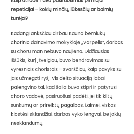
Kaip atrodė Tavo pasiruošimas pirmajai
repeticijai – kokių minčių, lūkesčių ar baimių
turėjai?
Kadangi anksčiau dirbau Kauno berniukų
chorinio dainavimo mokykloje „Varpelis“, darbas
su choru man nebuvo naujiena. Didžiausias
iššūkis, kurį įžvelgiau, buvo bendravimas su
vyresniais choristais – svarščiau, kaip pavyks su
jais užmegzti ryšį. Vis dėlto situaciją labai
palengvino tai, kad šalia buvo stipri ir patyrusi
choro vadovė, pasiruošusi padėti, jei tik kiltų
sunkumų ar prireiktų pagalbos. Laimei, viskas
klostėsi sklandžiai, darbas vyko lengvai, be jokių
nesklandumų.