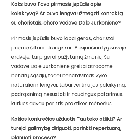
Koks buvo Tavo pirmasis įspūdis apie
kolektyvą? Ar buvo lengva užmegzti kontaktą
su choristais, choro vadove Dale Jurkoniene?
Pirmasis įspūdis buvo labai geras, choristai
priėmė šiltai ir draugiškai. Pasijaučiau lyg savoje
erdvėje, tarp gerai pažįstamų žmonių. Su
vadove Dale Jurkoniene greitai atradome
bendrų sąsajų, todėl bendravimas vyko
natūraliai ir lengvai. Labai vertinu jos palaikymą,
padrąsinimą nesustoti ir naudingus patarimus,
kuriuos gavau per tris praktikos mėnesius.
Kokias konkrečias užduotis Tau teko atlikti? Ar
turėjai galimybę diriguoti, parinkti repertuarą,
planuoti procesą?