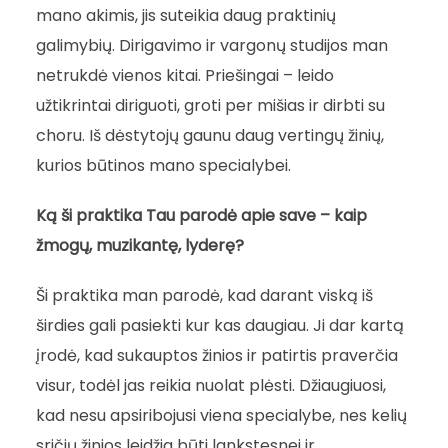
mano akimis, jis suteikia daug praktinių
galimybių. Dirigavimo ir vargonų studijos man
netrukdė vienos kitai. Priešingai – leido
užtikrintai diriguoti, groti per mišias ir dirbti su
choru. Iš dėstytojų gaunu daug vertingų žinių,
kurios būtinos mano specialybei.
Ką ši praktika Tau parodė apie save – kaip
žmogų, muzikantę, lyderę?
Ši praktika man parodė, kad darant viską iš
širdies gali pasiekti kur kas daugiau. Ji dar kartą
įrodė, kad sukauptos žinios ir patirtis praverčia
visur, todėl jas reikia nuolat plėsti. Džiaugiuosi,
kad nesu apsiribojusi viena specialybe, nes kelių
sričių žinios leidžia būti lankstesnei ir