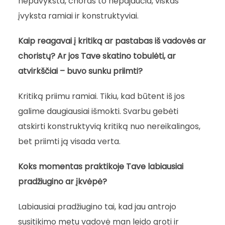
nepavyksta, choras to nepajaučia, viskas
įvyksta ramiai ir konstruktyviai.
Kaip reagavai į kritiką ar pastabas iš vadovės ar
choristų? Ar jos Tave skatino tobulėti, ar
atvirkščiai – buvo sunku priimti?
Kritiką priimu ramiai. Tikiu, kad būtent iš jos
galime daugiausiai išmokti. Svarbu gebėti
atskirti konstruktyvią kritiką nuo nereikalingos,
bet priimti ją visada verta.
Koks momentas praktikoje Tave labiausiai
pradžiugino ar įkvėpė?
Labiausiai pradžiugino tai, kad jau antrojo
susitikimo metu vadovė man leido groti ir