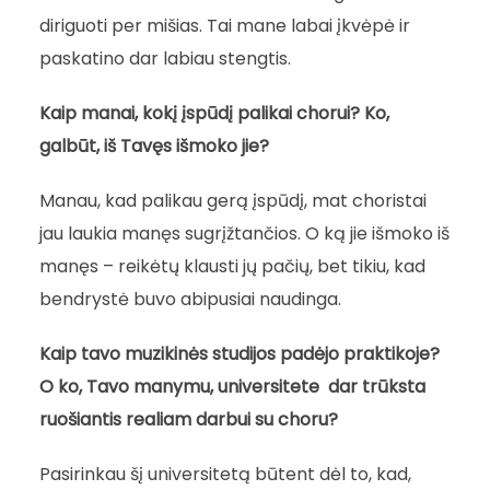
diriguoti per mišias. Tai mane labai įkvėpė ir
paskatino dar labiau stengtis.
Kaip manai, kokį įspūdį palikai chorui? Ko,
galbūt, iš Tavęs išmoko jie?
Manau, kad palikau gerą įspūdį, mat choristai
jau laukia manęs sugrįžtančios. O ką jie išmoko iš
manęs – reikėtų klausti jų pačių, bet tikiu, kad
bendrystė buvo abipusiai naudinga.
Kaip tavo muzikinės studijos padėjo praktikoje?
O ko, Tavo manymu, universitete dar trūksta
ruošiantis realiam darbui su choru?
Pasirinkau šį universitetą būtent dėl to, kad,