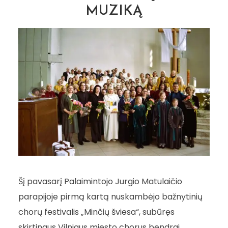
MUZIKĄ
Šį pavasarį Palaimintojo Jurgio Matulaičio
parapijoje pirmą kartą nuskambėjo bažnytinių
chorų festivalis „Minčių šviesa“, subūręs
skirtingus Vilniaus miesto chorus bendrai