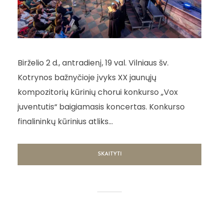
Birželio 2 d., antradienį, 19 val. Vilniaus šv.
Kotrynos bažnyčioje įvyks XX jaunųjų
kompozitorių kūrinių chorui konkurso „Vox
juventutis“ baigiamasis koncertas. Konkurso
finalininkų kūrinius atliks...
SKAITYTI