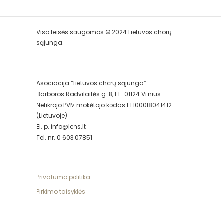
Viso teisės saugomos © 2024 Lietuvos chorų
sąjunga.
Asociacija “Lietuvos chorų sąjunga”
Barboros Radvilaitės g. 8, LT-01124 Vilnius
Netikrojo PVM mokėtojo kodas LT100018041412
(Lietuvoje)
El. p. info@lchs.lt
Tel. nr. 0 603 07851
Privatumo politika
Pirkimo taisyklės