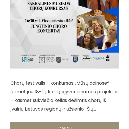
Chorų festivalis – konkursas „Mūsų dainose“ –
šiemet jau 18-tą kartą įgyvendinamas projektas
– kasmet sukviečia kelias dešimtis chorų iš
įvairių Lietuvos regionų ir užsienio. Šių...
SKAITYTI