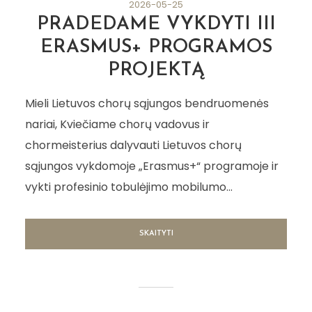
2026-05-25
PRADEDAME VYKDYTI III
ERASMUS+ PROGRAMOS
PROJEKTĄ
Mieli Lietuvos chorų sąjungos bendruomenės
XXIV KVALIFIKACIJOS
nariai, Kviečiame chorų vadovus ir
KĖLIMO KURSAI
chormeisterius dalyvauti Lietuvos chorų
„VASAROS AKADEMIJA”
sąjungos vykdomoje „Erasmus+“ programoje ir
2026
vykti profesinio tobulėjimo mobilumo...
SKAITYTI