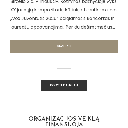
Birželio 2 d. Vilniaus Šv. Kotrynos bažnyčioje vyks
XX jaunųjų kompozitorių kūrinių chorui konkurso
„Vox Juventutis 2026“ baigiamasis koncertas ir
laureatų apdovanojimai. Per du dešimtmečius...
SKAITYTI
RODYTI DAUGIAU
ORGANIZACIJOS VEIKLĄ
FINANSUOJA